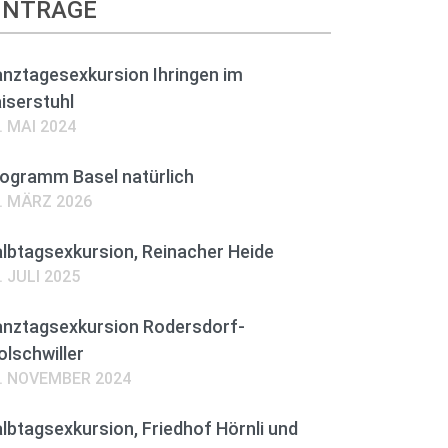
INTRÄGE
nztagesexkursion Ihringen im
iserstuhl
. MAI 2024
ogramm Basel natürlich
. MÄRZ 2026
lbtagsexkursion, Reinacher Heide
. JULI 2025
nztagsexkursion Rodersdorf-
lschwiller
. NOVEMBER 2024
lbtagsexkursion, Friedhof Hörnli und