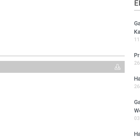
E
Ga
Ka
11
Pr
26
Ha
26
Ga
Wo
03
Ha